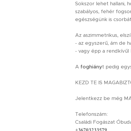
Sokszor lehet hallani,
szabályos, fehér fogso
egészségünk is csorbát
Az aszimmetrikus, elsz
- az egyszerű, ám de ha
- vagy épp a rendkívű
A
foghiány
t pedig egy
KEZD TE IS MAGABIZT
Jelentkezz be még MA!
Telefonszám: ⁣⁣⁣
Családi Fogászat Óbud
+𝟑𝟔𝟕𝟎𝟑𝟐𝟑𝟑𝟓𝟕𝟗⁣