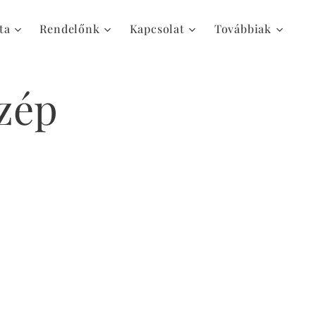
ta
Rendelőnk
Kapcsolat
Továbbiak
szép