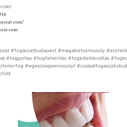
rület⁣
⁣⁣⁣⁣⁣
𝐚𝐭.𝐜𝐨𝐦/⁣⁣⁣⁣⁣⁣⁣⁣⁣
𝐳𝐚𝐭.𝐜𝐨𝐦⁣
gászat #fogászatbudapest #magabiztosmosoly #eszté
éj #fogpotlas #fogfehérítés #fogkőeltávolítás #fogko
ofeherfog #egeszsegesmosolyt #csaladifogaszatobu
fold⁣