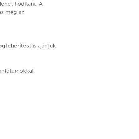
lehet hódítani.. A
 és még az
ogfehérítés
t is ajánljuk⁣
antátumokkal! ⁣