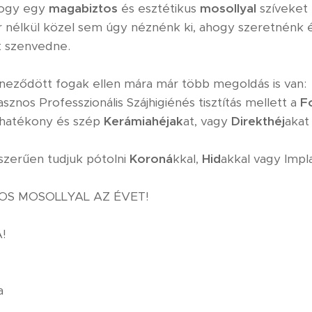
 hogy egy
magabiztos
és esztétikus
mosollyal
szíveket 
r nélkül közel sem úgy néznénk ki, ahogy szeretnénk
 szenvedne.⁣
íneződött fogak ellen mára már több megoldás is van:⁣
sznos Professzionális Szájhigiénés tisztítás mellett a
F
l hatékony és szép
Kerámiahéjak
at, vagy
Direkthéj
akat⁣
szerűen tudjuk pótolni
Koroná
kkal,
Hid
akkal vagy Impl
OS MOSOLLYAL AZ ÉVET! ⁣
⁣
a