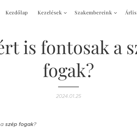
Kezdőlap
Kezelések
Szakembereink
Árlis
rt is fontosak a 
fogak?
2024.01.25
 a
szép fogak
⁣?