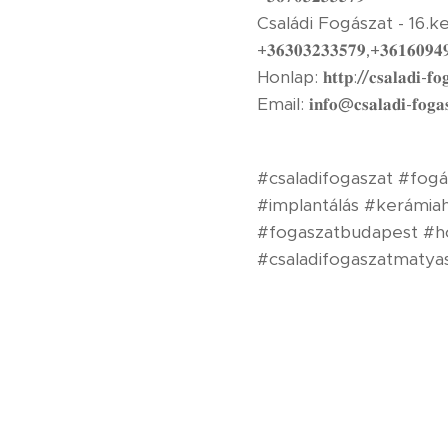
Családi Fogászat - 16.ke
+𝟑𝟔𝟑𝟎𝟑𝟐𝟑𝟑𝟓𝟕𝟗⁣⁣⁣⁣,+𝟑𝟔𝟏𝟔𝟎𝟗𝟒𝟗𝟏
Honlap: 𝐡𝐭𝐭𝐩://𝐜𝐬𝐚𝐥𝐚𝐝𝐢-𝐟𝐨𝐠𝐚𝐬𝐳
Email: 𝐢𝐧𝐟𝐨@𝐜𝐬𝐚𝐥𝐚𝐝𝐢-𝐟𝐨𝐠𝐚𝐬
#csaladifogaszat #fo
#implantálás #kerámiah
#fogaszatbudapest #h
#csaladifogaszatmatyas