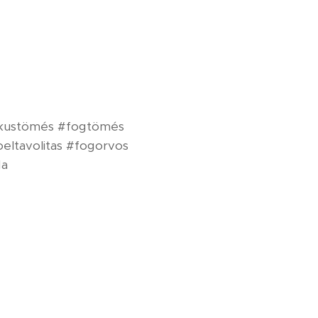
tikustömés #fogtömés
eltavolitas #fogorvos
da